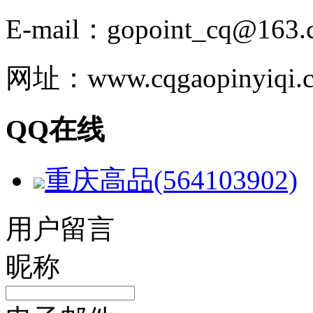
E-mail：gopoint_cq@163.
网址：www.cqgaopinyiqi.
QQ在线
重庆高品(564103902)
用户留言
昵称