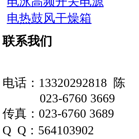
电泳高频开关电源
电热鼓风干燥箱
联系我们
电话：13320292818 陈
023-6760 3669
传真：023-6760 3689
Q Q：564103902