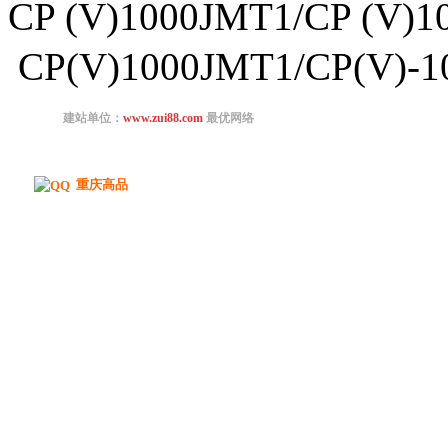
CP (V)1000JMT1/CP
CP(V)1000JMT1/CP(V)-10
重庆高品