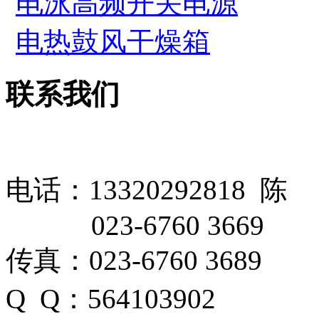
电泳高频开关电源
电热鼓风干燥箱
联系我们
电话：13320292818 陈
023-6760 3669
传真：023-6760 3689
Q Q：564103902