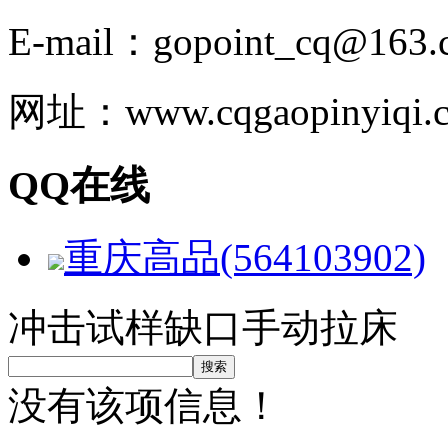
E-mail：gopoint_cq@163.
网址：www.cqgaopinyiqi.
QQ在线
重庆高品(564103902)
冲击试样缺口手动拉床
没有该项信息！