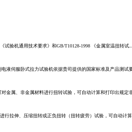
《试验机通用技术要求》和GB/T10128-1998 《金属室温扭转试..
电脑控制电液伺服卧式拉力试验机依据贵司提供的国家标准及产品测试要
 本机可对金属、非金属材料进行扭转试验，可自动计算和打印出规定非比
紧固件进行拉伸、压缩扭转或正负扭转（扭转疲劳）试验，可自动计算和