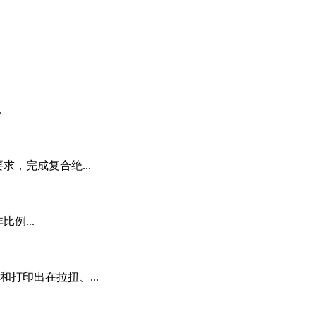
.
求，完成复合绝...
例...
打印出在拉扭、...