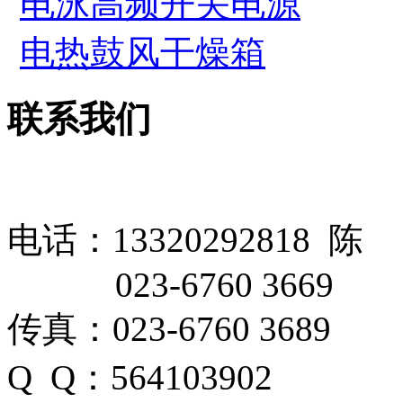
电泳高频开关电源
电热鼓风干燥箱
联系我们
电话：13320292818 陈
023-6760 3669
传真：023-6760 3689
Q Q：564103902