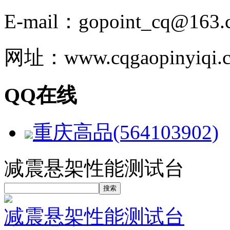
E-mail：gopoint_cq@163.
网址：www.cqgaopinyiqi.
QQ在线
重庆高品(564103902)
减震悬架性能测试台
减震悬架性能测试台